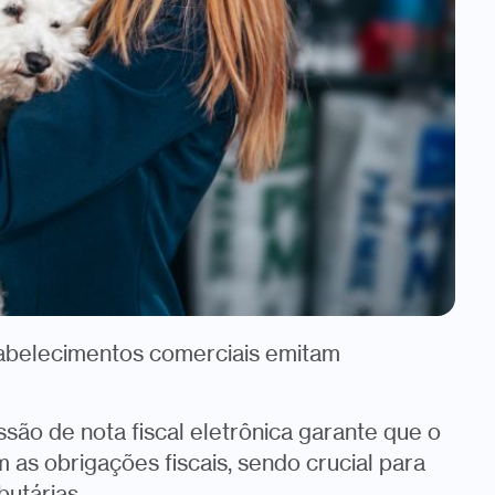
estabelecimentos comerciais emitam
são de nota fiscal eletrônica garante que o
s obrigações fiscais, sendo crucial para
butárias.